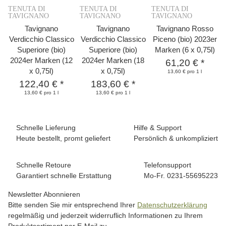
TENUTA DI
TENUTA DI
TENUTA DI
TAVIGNANO
TAVIGNANO
TAVIGNANO
Tavignano
Tavignano
Tavignano Rosso
Verdicchio Classico
Verdicchio Classico
Piceno (bio) 2023er
Superiore (bio)
Superiore (bio)
Marken (6 x 0,75l)
2024er Marken (12
2024er Marken (18
61,20 €
*
x 0,75l)
x 0,75l)
13,60 € pro 1 l
122,40 €
*
183,60 €
*
13,60 € pro 1 l
13,60 € pro 1 l
Schnelle Lieferung
Hilfe & Support
Heute bestellt, promt geliefert
Persönlich & unkompliziert
Schnelle Retoure
Telefonsupport
Garantiert schnelle Erstattung
Mo-Fr. 0231-55695223
Newsletter Abonnieren
Bitte senden Sie mir entsprechend Ihrer
Datenschutzerklärung
regelmäßig und jederzeit widerruflich Informationen zu Ihrem