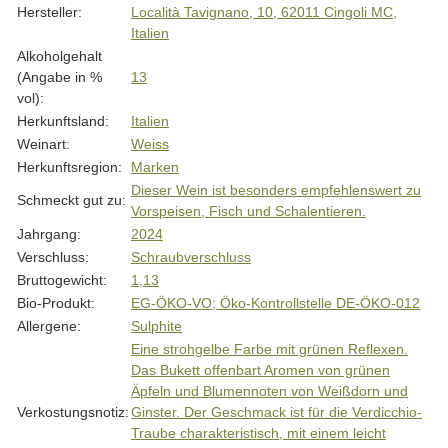
Hersteller:
Località Tavignano, 10, 62011 Cingoli MC,
Italien
Alkoholgehalt
(Angabe in %
13
vol):
Herkunftsland:
Italien
Weinart:
Weiss
Herkunftsregion:
Marken
Dieser Wein ist besonders empfehlenswert zu
Schmeckt gut zu:
Vorspeisen, Fisch und Schalentieren.
Jahrgang:
2024
Verschluss:
Schraubverschluss
Bruttogewicht:
1,13
Bio-Produkt:
EG-ÖKO-VO; Öko-Kontrollstelle DE-ÖKO-012
Allergene:
Sulphite
Eine strohgelbe Farbe mit grünen Reflexen.
Das Bukett offenbart Aromen von grünen
Äpfeln und Blumennoten von Weißdorn und
Verkostungsnotiz:
Ginster. Der Geschmack ist für die Verdicchio-
Traube charakteristisch, mit einem leicht