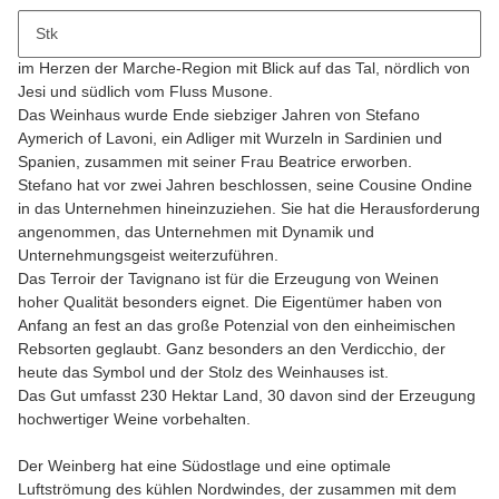
Beschreibung
Stk
Tenuta di Tavignano liegt im kleinen Dorf Cingoli auf einem Hügel
im Herzen der Marche-Region mit Blick auf das Tal, nördlich von
Jesi und südlich vom Fluss Musone.
Das Weinhaus wurde Ende siebziger Jahren von Stefano
Aymerich of Lavoni, ein Adliger mit Wurzeln in Sardinien und
Spanien, zusammen mit seiner Frau Beatrice erworben.
Stefano hat vor zwei Jahren beschlossen, seine Cousine Ondine
in das Unternehmen hineinzuziehen. Sie hat die Herausforderung
angenommen, das Unternehmen mit Dynamik und
Unternehmungsgeist weiterzuführen.
Das Terroir der Tavignano ist für die Erzeugung von Weinen
hoher Qualität besonders eignet. Die Eigentümer haben von
Anfang an fest an das große Potenzial von den einheimischen
Rebsorten geglaubt. Ganz besonders an den Verdicchio, der
heute das Symbol und der Stolz des Weinhauses ist.
Das Gut umfasst 230 Hektar Land, 30 davon sind der Erzeugung
hochwertiger Weine vorbehalten.
Der Weinberg hat eine Südostlage und eine optimale
Luftströmung des kühlen Nordwindes, der zusammen mit dem